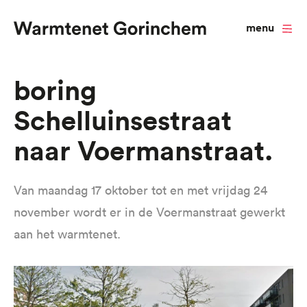
menu
Overslaan
Boring
en
Schelluinsestraat
naar
de
naar Voermanstraat
inhoud
gaan
Van maandag 17 oktober tot en met vrijdag 24
november wordt er in de Voermanstraat gewerkt
aan het warmtenet.