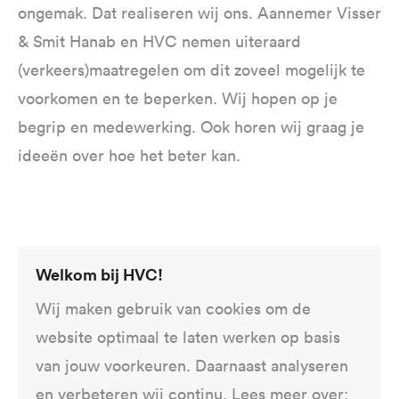
ongemak. Dat realiseren wij ons. Aannemer Visser
& Smit Hanab en HVC nemen uiteraard
(verkeers)maatregelen om dit zoveel mogelijk te
voorkomen en te beperken. Wij hopen op je
begrip en medewerking. Ook horen wij graag je
ideeën over hoe het beter kan.
Contact warmtenet
Welkom bij HVC!
Gorinchem
Wij maken gebruik van cookies om de
Heb je vragen over de aanleg van het
website optimaal te laten werken op basis
warmtenet Gorinchem of wil je meer
van jouw voorkeuren. Daarnaast analyseren
weten over bepaalde werkzaamheden?
en verbeteren wij continu. Lees meer over: