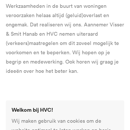
Werkzaamheden in de buurt van woningen
veroorzaken helaas altijd (geluid)overlast en
ongemak. Dat realiseren wij ons. Aannemer Visser
& Smit Hanab en HVC nemen uiteraard
(verkeers)maatregelen om dit zoveel mogelijk te
voorkomen en te beperken. Wij hopen op je
begrip en medewerking. Ook horen wij graag je
ideeën over hoe het beter kan.
Contact warmtenet
Welkom bij HVC!
Gorinchem
Wij maken gebruik van cookies om de
Heb je vragen over de aanleg van het