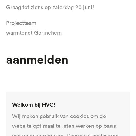
Graag tot ziens op zaterdag 20 juni!
Projectteam
warmtenet Gorinchem
aanmelden
Om dit formulier te gebruiken moet je de
Welkom bij HVC!
cookies accepteren. Dan kan via de
Wij maken gebruik van cookies om de
cookiemelding onderaan het scherm.
website optimaal te laten werken op basis
van jouw voorkeuren. Daarnaast analyseren